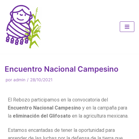
Saltar
al
contenido
Encuentro Nacional Campesino
por
admin
28/10/2021
El Rebozo participamos en la convocatoria del
Encuentro Nacional Campesino
y en la campaña para
la
eliminación del Glifosato
en la agricultura mexicana.
Estamos encantadas de tener la oportunidad para
aprender de las luchas por la defensa de la tierra que