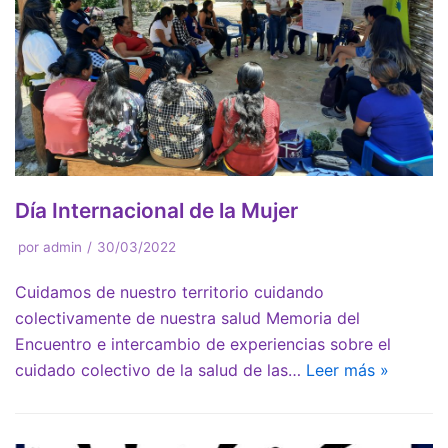
Día Internacional de la Mujer
por
admin
30/03/2022
Cuidamos de nuestro territorio cuidando
colectivamente de nuestra salud Memoria del
Encuentro e intercambio de experiencias sobre el
cuidado colectivo de la salud de las…
Leer más »