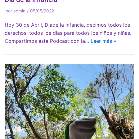
por
admin
05/05/2022
Hoy 30 de Abril, Díade la Infancia, decimos todos los
derechos, todos los días para todos los niños y niñas.
Compartimos este Podcast con la…
Leer más »