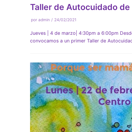
Taller de Autocuidado de
por
admin
24/02/2021
Jueves | 4 de marzo| 4:30pm a 6:00pm Desde
convocamos a un primer Taller de Autocuid